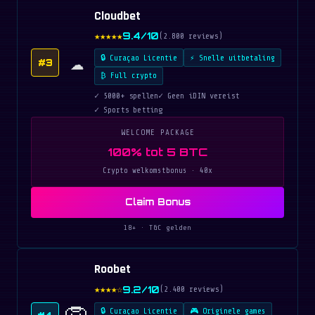
Cloudbet
9.4/10
★★★★★
(2.800 reviews)
☁️
🔒 Curaçao Licentie
⚡ Snelle uitbetaling
#3
₿ Full crypto
✓ 5000+ spellen
✓ Geen iDIN vereist
✓ Sports betting
WELCOME PACKAGE
100% tot 5 BTC
Crypto welkomstbonus · 40x
Claim Bonus
18+ · T&C gelden
Roobet
9.2/10
★★★★☆
(2.400 reviews)
🔒 Curaçao Licentie
🎮 Originele games