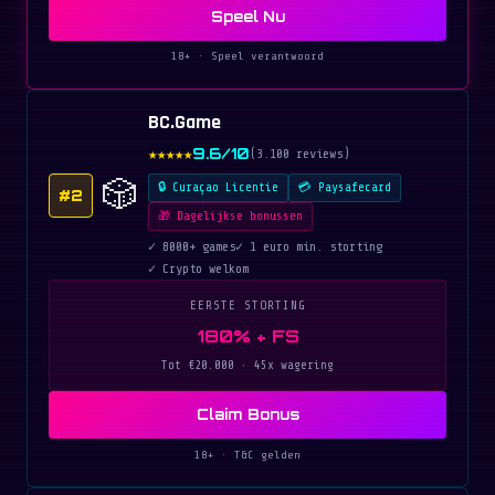
Speel Nu
18+ · Speel verantwoord
BC.Game
9.6/10
★★★★★
(3.100 reviews)
🎲
🔒 Curaçao Licentie
💳 Paysafecard
#2
🎁 Dagelijkse bonussen
✓ 8000+ games
✓ 1 euro min. storting
✓ Crypto welkom
EERSTE STORTING
180% + FS
Tot €20.000 · 45x wagering
Claim Bonus
18+ · T&C gelden