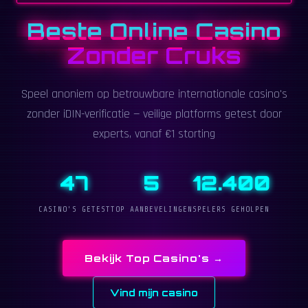
Beste Online Casino
Zonder Cruks
Speel anoniem op betrouwbare internationale casino's
zonder iDIN-verificatie — veilige platforms getest door
experts, vanaf €1 storting
47
5
12.400
CASINO'S GETEST
TOP AANBEVELINGEN
SPELERS GEHOLPEN
Bekijk Top Casino's
Vind mijn casino